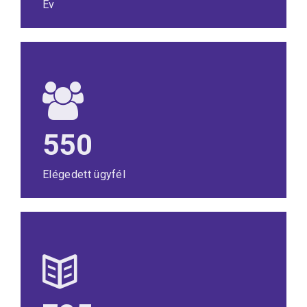
Év
550
Elégedett ügyfél