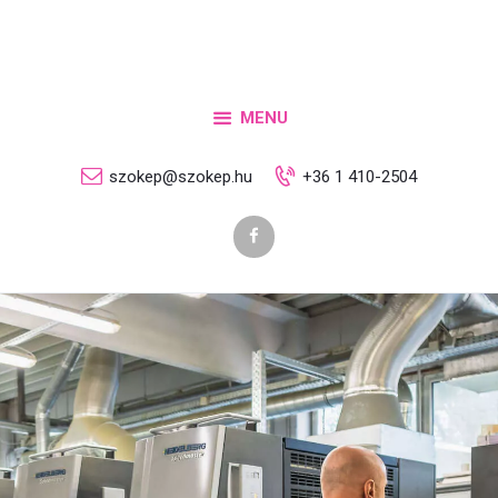
Rólunk
Szolgáltatások
Termékek
MENU
Letöltések
szokep@szokep.hu
+36 1 410-2504
Kapcsolat
Ajánlatkérés