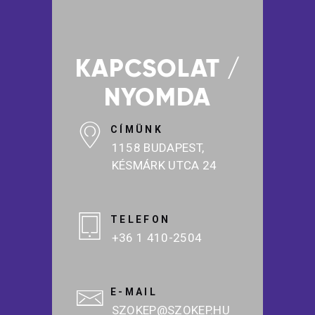
KAPCSOLAT /
NYOMDA
CÍMÜNK
1158 BUDAPEST,
KÉSMÁRK UTCA 24
TELEFON
+36 1 410-2504
E-MAIL
SZOKEP@SZOKEP.HU