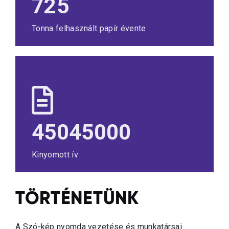
944
Tonna felhasznált papír évente
59280000
Kinyomott ív
TÖRTÉNETÜNK
A Szó-kép nyomda vezetése és munkatársai