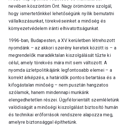
nevében köszöntöm Önt. Nagy örömömre szolgál,
hogy ismertetőnkkel lehetőségünk nyílik bemutatni
vállalkozásunkat, törekvéseinket a minőség és
környezetvédelem iránti elhivatottságunkat.
1996-ban, Budapesten, a XV. kerületben létrehozott
nyomdánk – az akkori szerény keretek között is – a
megrendelők maradéktalan kiszolgálását tűzte ki
célul, amely törekvés mára mit sem változott. A
nyomda üzletpolitikájánk legfontosabb elemei – a
korrekt árképzés, a határidők pontos betartása és a
kifogástalan minőség – nem pusztán hangzatos
szólamok, hanem mindennapi munkánk
elengedhetetlen részei. Ügyfélorientált szemléletünk
valódiságát a minőségi kiszolgálást biztosító humán
és technikai erőforrások rendszere alapozza meg,
amelyre biztonsággal építhetünk.