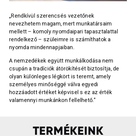
„Rendkívül szerencsés vezetőnek
nevezhetem magam, mert munkatársaim
mellett – komoly nyomdaipari tapasztalattal
rendelkező – szüleimre is számíthatok a
nyomda mindennapjaiban.
A nemzedékek együtt munkálkodása nem
csupán a tradíciók átörökítését biztosítja, de
olyan különleges légkört is teremt, amely
személyes minőséggé válva egyedi
hozzáadott értéket képvisel s ez az érték
valamennyi munkánkon fellelhető.”
TERMÉKEINK