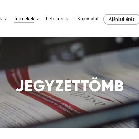
Rólunk
k
Termékek
Letöltések
Kapcsolat
Ajánlatkérés
Szolgáltatások
Termékek
Letöltések
Kapcsolat
JEGYZETTÖMB
Ajánlatkérés