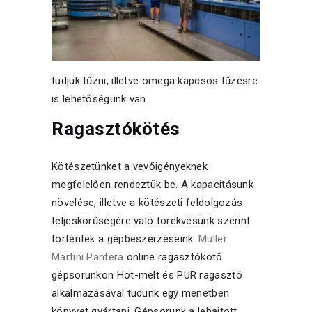
tudjuk tűzni, illetve omega kapcsos tűzésre
is lehetőségünk van.
Ragasztókötés
Kötészetünket a vevőigényeknek
megfelelően rendeztük be. A kapacitásunk
növelése, illetve a kötészeti feldolgozás
teljeskörűségére való törekvésünk szerint
történtek a gépbeszerzéseink.
Müller
Martini Pantera
online ragasztókötő
gépsorunkon Hot-melt és PUR ragasztó
alkalmazásával tudunk egy menetben
könyvet gyártani.
Gépsorunk a lehajtott