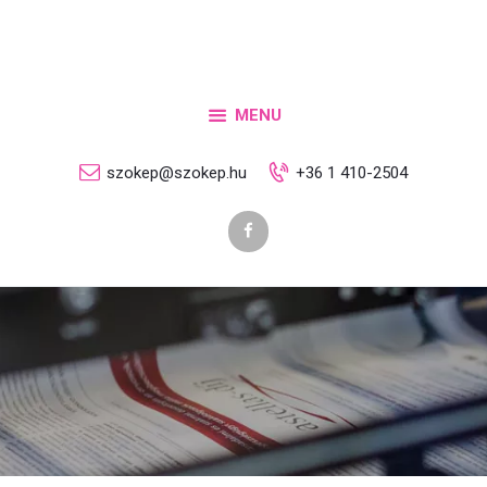
Rólunk
Szolgáltatások
Termékek
MENU
Letöltések
szokep@szokep.hu
+36 1 410-2504
Kapcsolat
Ajánlatkérés