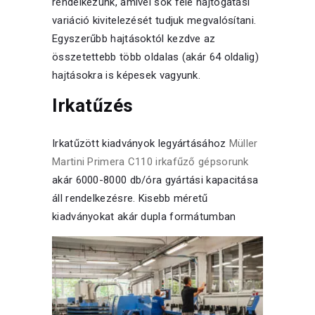
rendelkezünk, amivel sok féle hajtogatási
variáció kivitelezését tudjuk megvalósítani.
Egyszerűbb hajtásoktól kezdve az
összetettebb több oldalas (akár 64 oldalig)
hajtásokra is képesek vagyunk.
Irkatűzés
Irkatűzött kiadványok legyártásához
Müller
Martini Primera C110 irkafűző gépsorunk
akár 6000-8000 db/óra gyártási kapacitása
áll rendelkezésre.
Kisebb méretű
kiadványokat akár dupla formátumban